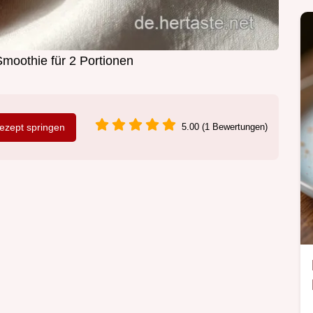
moothie für 2 Portionen
zept springen
5.00 (1 Bewertungen)