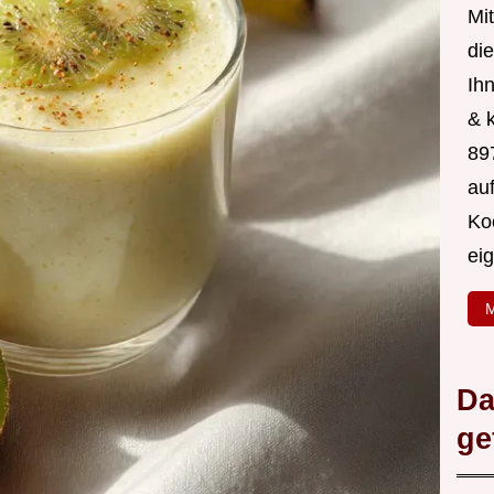
Mit
di
Ih
& 
89
au
Ko
ei
M
Da
ge