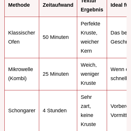
Textur
Methode
Zeitaufwand
Ideal für
Ergebnis
Perfekte
Klassischer
Kruste,
Das bes
50 Minuten
Ofen
weicher
Geschma
Kern
Weich,
Mikrowelle
Wenn es
25 Minuten
weniger
(Kombi)
schnell
Kruste
Sehr
zart,
Vorbere
Schongarer
4 Stunden
keine
Vormitta
Kruste