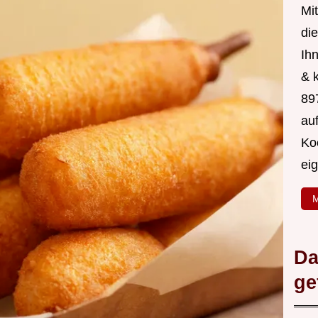
Mit
di
Ih
& 
89
au
Ko
ei
M
Da
ge