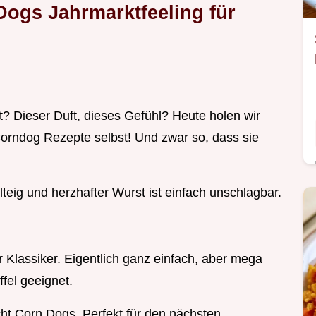
Dogs Jahrmarktfeeling für
t? Dieser Duft, dieses Gefühl? Heute holen wir
rndog Rezepte selbst! Und zwar so, dass sie
eig und herzhafter Wurst ist einfach unschlagbar.
 Klassiker. Eigentlich ganz einfach, aber mega
fel geeignet.
cht Corn Dogs. Perfekt für den nächsten