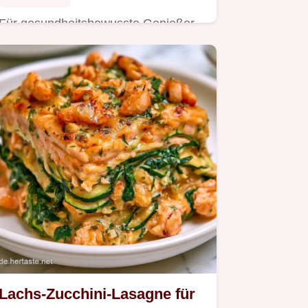
Für gesundheitsbewusste Genießer
gibt es Lachs-Vollkornspaghetti.
Lachs-Zucchini-Lasagne für