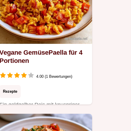
Vegane GemüsePaella für 4
Portionen
4.00 (1 Bewertungen)
Rezepte
Ein goldgelber Reis mit knuspriger
Kruste macht diese Vegane
GemüsePaella zum Highlight.