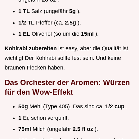
1 TL
Salz (ungefähr
5g
).
1/2 TL
Pfeffer (ca.
2.5g
).
1 EL
Olivenöl (so um die
15ml
).
Kohlrabi zubereiten
ist easy, aber die Qualität ist
wichtig! Der Kohlrabi sollte fest sein. Und keine
braunen Flecken haben.
Das Orchester der Aromen: Würzen
für den Wow-Effekt
50g
Mehl (Type 405). Das sind ca.
1/2 cup
.
1
Ei, schön verquirlt.
75ml
Milch (ungefähr
2.5 fl oz
).