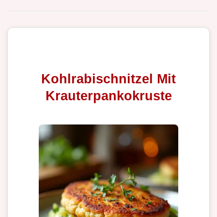
Kohlrabischnitzel Mit
Krauterpankokruste