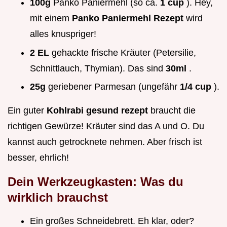
100g
Panko Paniermehl (so ca.
1 cup
). Hey,
mit einem
Panko Paniermehl Rezept
wird
alles knuspriger!
2 EL
gehackte frische Kräuter (Petersilie,
Schnittlauch, Thymian). Das sind
30ml
.
25g
geriebener Parmesan (ungefähr
1/4 cup
).
Ein guter
Kohlrabi gesund rezept
braucht die
richtigen Gewürze! Kräuter sind das A und O. Du
kannst auch getrocknete nehmen. Aber frisch ist
besser, ehrlich!
Dein Werkzeugkasten: Was du
wirklich brauchst
Ein großes Schneidebrett. Eh klar, oder?