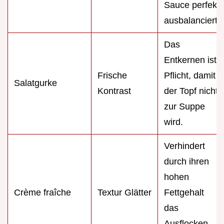
Sauce perfekt
ausbalanciert.
Das
Entkernen ist
Frische
Pflicht, damit
Salatgurke
Kontrast
der Topf nicht
zur Suppe
wird.
Verhindert
durch ihren
hohen
Crème fraîche
Textur Glätter
Fettgehalt
das
Ausflocken