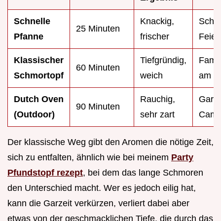
Schnelle
Knackig,
Schne
25 Minuten
Pfanne
frischer
Feier
Klassischer
Tiefgründig,
Famil
60 Minuten
Schmortopf
weich
am S
Dutch Oven
Rauchig,
Garte
90 Minuten
(Outdoor)
sehr zart
Camp
Der klassische Weg gibt den Aromen die nötige Zeit,
sich zu entfalten, ähnlich wie bei meinem
Party
Pfundstopf rezept
, bei dem das lange Schmoren
den Unterschied macht. Wer es jedoch eilig hat,
kann die Garzeit verkürzen, verliert dabei aber
etwas von der geschmacklichen Tiefe, die durch das