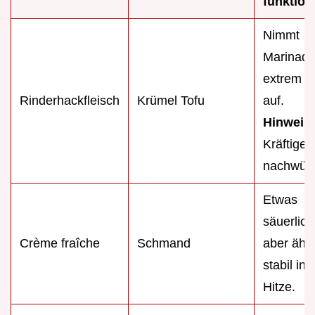
funktion
Nimmt
Marinad
extrem g
Rinderhackfleisch
Krümel Tofu
auf.
Hinweis:
Kräftiger
nachwür
Etwas
säuerlich
Crème fraîche
Schmand
aber ähnl
stabil in 
Hitze.