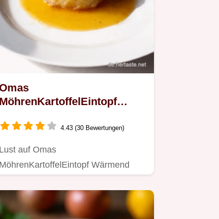
Omas
MöhrenKartoffelEintopf
Herzhaft Einfach
4.43 (30 Bewertungen)
Lust auf Omas
MöhrenKartoffelEintopf Wärmend
sättigend einfach Das beste Rezept
für kalte Tage…