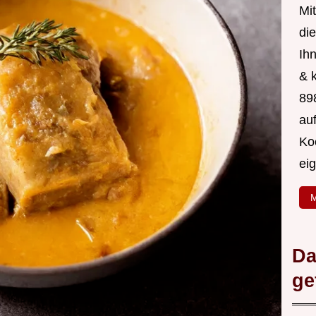
Mit
di
Ih
& 
89
au
Ko
ei
M
Da
ge