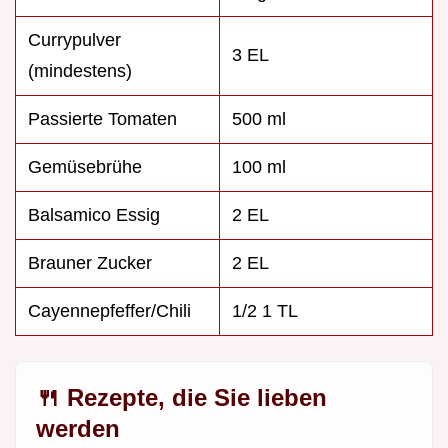
Currypulver
3 EL
(mindestens)
Passierte Tomaten
500 ml
Gemüsebrühe
100 ml
Balsamico Essig
2 EL
Brauner Zucker
2 EL
Cayennepfeffer/Chili
1/2 1 TL
🍴 Rezepte, die Sie lieben
werden