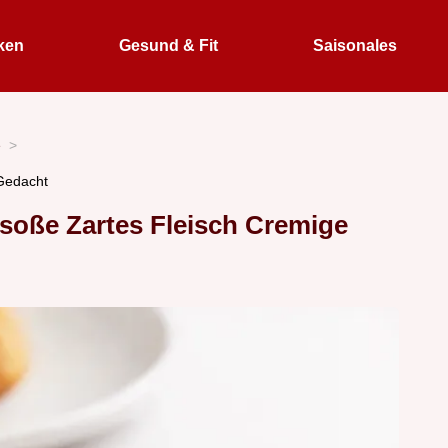
ken
Gesund & Fit
Saisonales
e
Gedacht
hsoße Zartes Fleisch Cremige