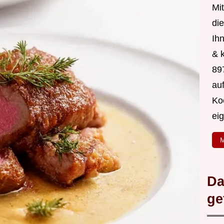
Mit
di
Ih
& 
89
au
Ko
ei
M
Da
ge