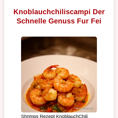
Knoblauchchiliscampi Der
Schnelle Genuss Fur Fei
Shrimps Rezept KnoblauchChili