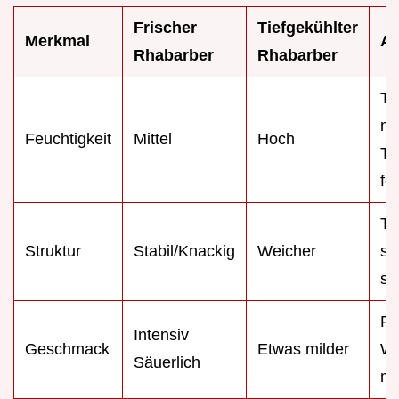
Frischer
Tiefgekühlter
Merkmal
Au
Rhabarber
Rhabarber
TK
ma
Feuchtigkeit
Mittel
Hoch
Te
fe
TK
Struktur
Stabil/Knackig
Weicher
si
sc
Fr
Intensiv
Geschmack
Etwas milder
Wa
Säuerlich
me