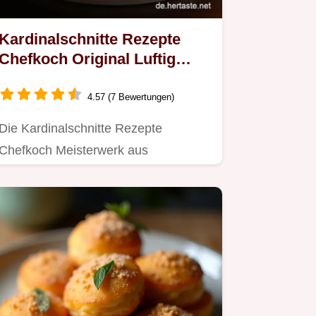
Kardinalschnitte Rezepte
Chefkoch Original Luftig
leicht So gelingt die Wiener
Mehlspeise
4.57 (7 Bewertungen)
Die Kardinalschnitte Rezepte
Chefkoch Meisterwerk aus
BiskuitBaiserTorte und
MokkaObersCreme Mein…