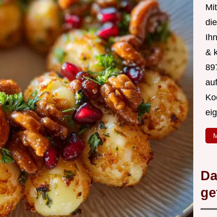
Mit
di
Ih
& 
89
au
Ko
ei
M
Da
ge