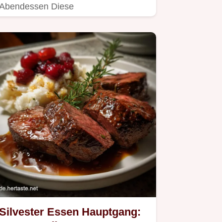
Abendessen Diese
LachsSpinatPfanne ist ruckzuck fertig
super lecker…
Silvester Essen Hauptgang: