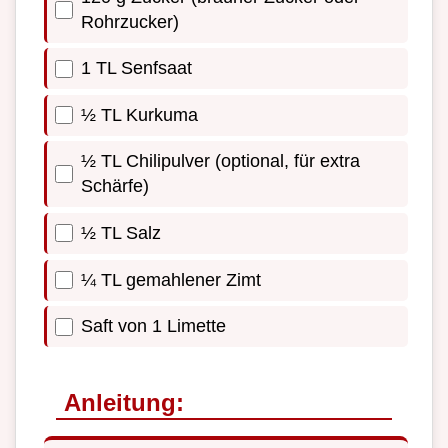
Rohrzucker)
1 TL Senfsaat
½ TL Kurkuma
½ TL Chilipulver (optional, für extra
Schärfe)
½ TL Salz
¼ TL gemahlener Zimt
Saft von 1 Limette
Anleitung: