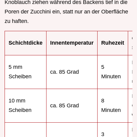
Knoblauch ziehen während des Backens tief in die
Poren der Zucchini ein, statt nur an der Oberfläche
zu haften.
O
Schichtdicke
Innentemperatur
Ruhezeit
S
Kä
5 mm
5
ca. 85 Grad
B
Scheiben
Minuten
u
R
10 mm
8
ca. 85 Grad
G
Scheiben
Minuten
wi
Kr
3