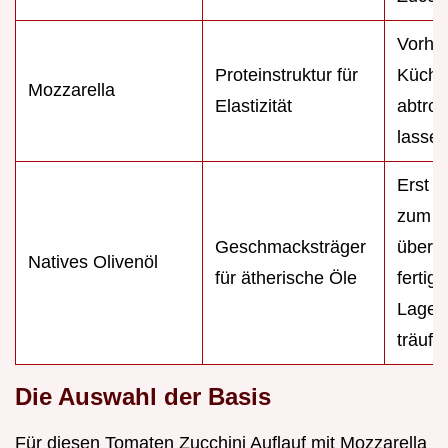
Vorher
Proteinstruktur für
Küche
Mozzarella
Elastizität
abtrop
lasse
Erst g
zum S
Geschmacksträger
über d
Natives Olivenöl
für ätherische Öle
fertig
Lagen
träufe
Die Auswahl der Basis
Für diesen Tomaten Zucchini Auflauf mit Mozzarella