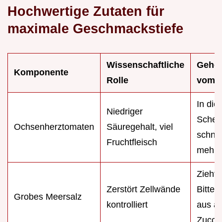
Hochwertige Zutaten für
maximale Geschmackstiefe
Wissenschaftliche
Gehe
Komponente
Rolle
vom P
In dic
Niedriger
Schei
Ochsenherztomaten
Säuregehalt, viel
schnei
Fruchtfleisch
mehr 
Zieht
Zerstört Zellwände
Bitters
Grobes Meersalz
kontrolliert
aus äl
Zucchi