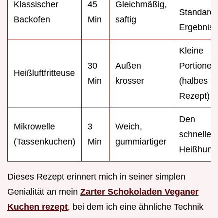
Klassischer
45
Gleichmäßig,
Standard
Backofen
Min
saftig
Ergebnis
Kleine
30
Außen
Portionen
Heißluftfritteuse
Min
krosser
(halbes
Rezept)
Den
Mikrowelle
3
Weich,
schnellen
(Tassenkuchen)
Min
gummiartiger
Heißhung
Dieses Rezept erinnert mich in seiner simplen
Genialität an mein
Zarter Schokoladen Veganer
Kuchen rezept
, bei dem ich eine ähnliche Technik