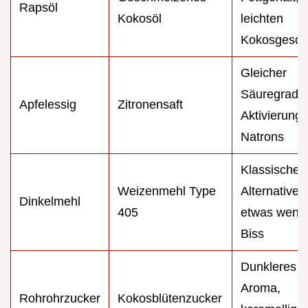
Rapsöl
Kokosöl
leichten
Kokosgesc
Gleicher
Säuregrad z
Apfelessig
Zitronensaft
Aktivierung
Natrons
Klassische
Weizenmehl Type
Alternative,
Dinkelmehl
405
etwas wenig
Biss
Dunkleres
Aroma,
Rohrohrzucker
Kokosblütenzucker