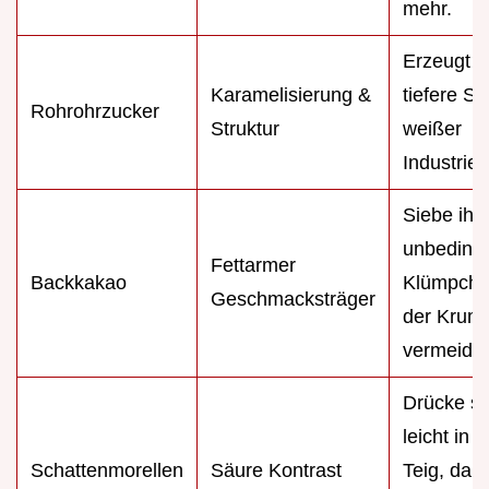
mehr.
Erzeugt e
Karamelisierung &
tiefere Sü
Rohrohrzucker
Struktur
weißer
Industriez
Siebe ihn
unbedingt
Fettarmer
Backkakao
Klümpche
Geschmacksträger
der Krum
vermeide
Drücke si
leicht in 
Schattenmorellen
Säure Kontrast
Teig, dami