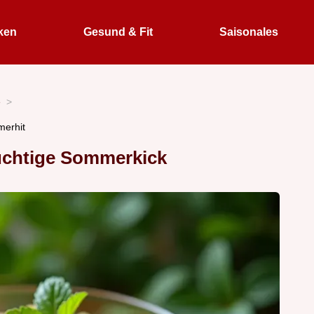
ken
Gesund & Fit
Saisonales
e
merhit
uchtige Sommerkick