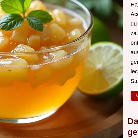
Hal
Acc
du
za
onl
au
ge
le
Str
M
Da
ge