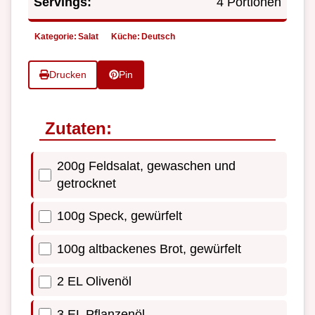
Servings:
4 Portionen
Kategorie:
Salat
Küche:
Deutsch
Drucken
Pin
Zutaten:
200g Feldsalat, gewaschen und
getrocknet
100g Speck, gewürfelt
100g altbackenes Brot, gewürfelt
2 EL Olivenöl
3 EL Pflanzenöl