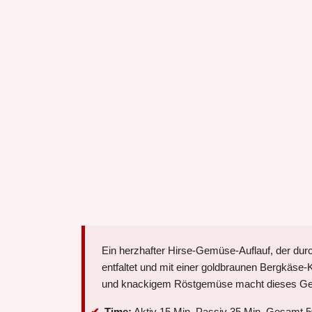
Ein herzhafter Hirse-Gemüse-Auflauf, der dur
entfaltet und mit einer goldbraunen Bergkäse
und knackigem Röstgemüse macht dieses Geri
Time:
Aktiv 15 Min, Passiv 35 Min, Gesamt 5