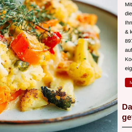
Mit
di
Ih
& 
89
au
Ko
ei
M
Da
ge