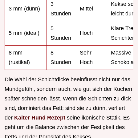
3
Kekse sch
3 mm (dünn)
Mittel
Stunden
leicht durc
5
Klare Tren
5 mm (ideal)
Hoch
Stunden
Schichten
8 mm
8
Sehr
Massive
(rustikal)
Stunden
Hoch
Schokolad
Die Wahl der Schichtdicke beeinflusst nicht nur das
Mundgefühl, sondern auch, wie gut sich der Kuchen
später schneiden lässt. Wenn die Schichten zu dick
sind, dominiert das Fett; sind sie zu dünn, verliert
der
Kalter Hund Rezept
seine ikonische Statik. Es
geht um die Balance zwischen der Festigkeit des
Fetts und der Porosität des Kekses.