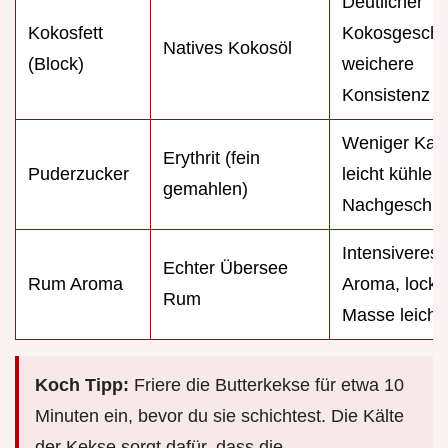
Deutlicher
Kokosfett
Kokosgesch
Natives Kokosöl
(Block)
weichere
Konsistenz
Weniger Kalo
Erythrit (fein
Puderzucker
leicht kühlere
gemahlen)
Nachgeschm
Intensiveres
Echter Übersee
Rum Aroma
Aroma, locker
Rum
Masse leicht 
Koch Tipp:
Friere die Butterkekse für etwa 10
Minuten ein, bevor du sie schichtest. Die Kälte
der Kekse sorgt dafür, dass die