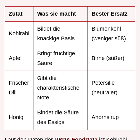
Zutat
Was sie macht
Bester Ersatz
Bildet die
Blumenkohl
Kohlrabi
knackige Basis
(weniger süß)
Bringt fruchtige
Apfel
Birne (süßer)
Säure
Gibt die
Frischer
Petersilie
charakteristische
Dill
(neutraler)
Note
Bindet die Säure
Honig
Ahornsirup
des Essigs
Laut den Daten der
USDA FoodData
ist Kohlrabi