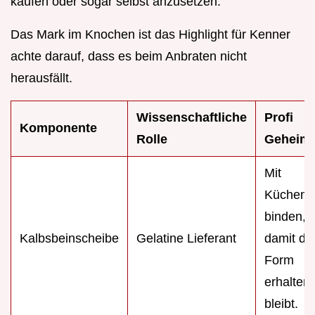
kaufen oder sogar selbst anzusetzen.
Das Mark im Knochen ist das Highlight für Kenner
achte darauf, dass es beim Anbraten nicht
herausfällt.
Wissenschaftliche
Profi
Komponente
Rolle
Geheimn
Mit
Kücheng
binden,
Kalbsbeinscheibe
Gelatine Lieferant
damit di
Form
erhalten
bleibt.