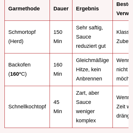
Beste
Garmethode
Dauer
Ergebnis
Verwe
Sehr saftig,
Schmortopf
150
Klassi
Sauce
(Herd)
Min
Zubere
reduziert gut
Gleichmäßige
Wenn 
Backofen
160
Hitze, kein
nicht r
(
160°
C)
Min
Anbrennen
möcht
Zart, aber
Wenn 
45
Sauce
Schnellkochtopf
Zeit wi
Min
weniger
drängt
komplex