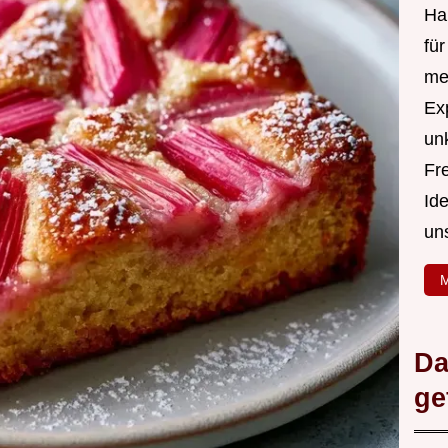
Hal
fü
me
Ex
un
Fr
Id
un
M
Da
ge