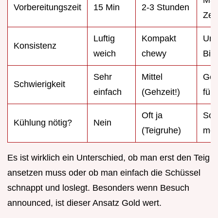
Mas
Vorbereitungszeit
15 Min
2-3 Stunden
Zei
Luftig
Kompakt
Unt
Konsistenz
weich
chewy
Bis
Sehr
Mittel
Gel
Schwierigkeit
einfach
(Gehzeit!)
für
Oft ja
Sofo
Kühlung nötig?
Nein
(Teigruhe)
mög
Es ist wirklich ein Unterschied, ob man erst den Teig
ansetzen muss oder ob man einfach die Schüssel
schnappt und loslegt. Besonders wenn Besuch
announced, ist dieser Ansatz Gold wert.