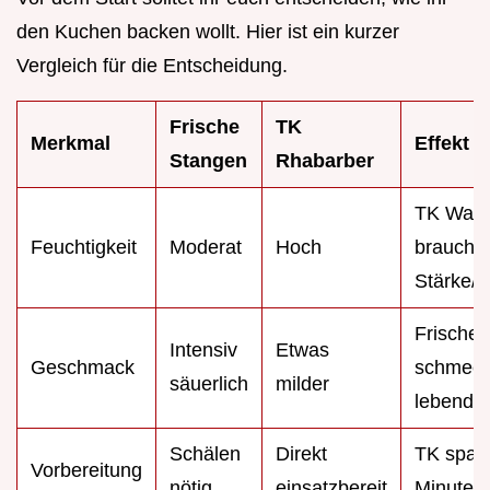
den Kuchen backen wollt. Hier ist ein kurzer
Vergleich für die Entscheidung.
Frische
TK
Merkmal
Effekt
Stangen
Rhabarber
TK War
Feuchtigkeit
Moderat
Hoch
braucht
Stärke/Z
Frische
Intensiv
Etwas
Geschmack
schmeck
säuerlich
milder
lebendig
Schälen
Direkt
TK spart
Vorbereitung
nötig
einsatzbereit
Minuten 