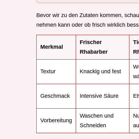
Bevor wir zu den Zutaten kommen, scha
nehmen kann oder ob frisch wirklich besse
Frischer
Ti
Merkmal
Rhabarber
R
We
Textur
Knackig und fest
wä
Geschmack
Intensive Säure
Et
Waschen und
N
Vorbereitung
Schneiden
au