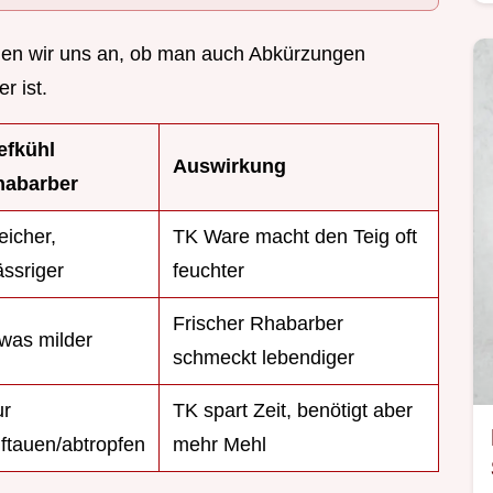
uen wir uns an, ob man auch Abkürzungen
r ist.
efkühl
Auswirkung
habarber
icher,
TK Ware macht den Teig oft
ssriger
feuchter
Frischer Rhabarber
was milder
schmeckt lebendiger
ur
TK spart Zeit, benötigt aber
ftauen/abtropfen
mehr Mehl