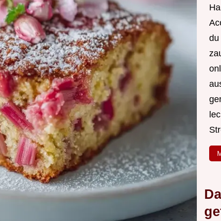
Hal
Acc
du
za
onl
au
ge
le
Str
M
Da
ge