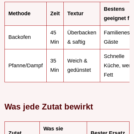
Bestens
Methode
Zeit
Textur
geeignet fü
45
Überbacken
Familieness
Backofen
Min
& saftig
Gäste
Schnelle
35
Weich &
Pfanne/Dampf
Küche, weni
Min
gedünstet
Fett
Was jede Zutat bewirkt
Was sie
Zutat
Bester Ersatz