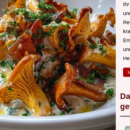
Ih
un
Re
kra
En
un
He
M
Da
ge