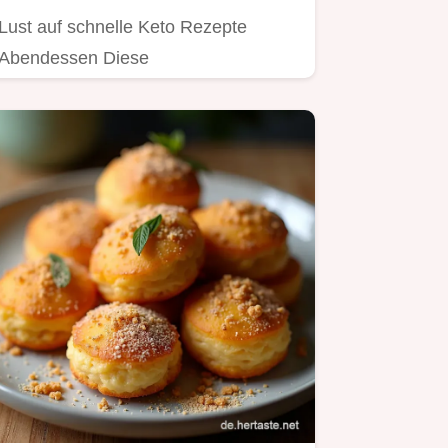
Lust auf schnelle Keto Rezepte
Abendessen Diese
LachsSpinatPfanne ist ruckzuck fertig
super lecker…