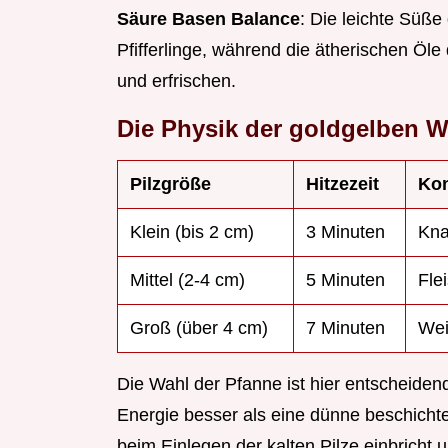
Säure Basen Balance
: Die leichte Süße 
Pfifferlinge, während die ätherischen Öl
und erfrischen.
Die Physik der goldgelben W
Pilzgröße
Hitzezeit
Kon
Klein (bis 2 cm)
3 Minuten
Kna
Mittel (2-4 cm)
5 Minuten
Fle
Groß (über 4 cm)
7 Minuten
Wei
Die Wahl der Pfanne ist hier entscheiden
Energie besser als eine dünne beschichte
beim Einlegen der kalten Pilze einbricht 