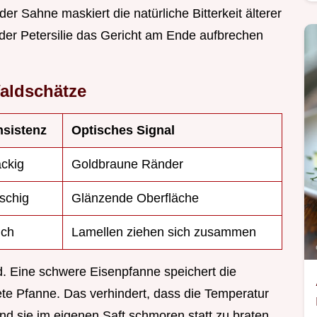
der Sahne maskiert die natürliche Bitterkeit älterer
e der Petersilie das Gericht am Ende aufbrechen
aldschätze
sistenz
Optisches Signal
ckig
Goldbraune Ränder
ischig
Glänzende Oberfläche
ch
Lamellen ziehen sich zusammen
d. Eine schwere Eisenpfanne speichert die
te Pfanne. Das verhindert, dass die Temperatur
und sie im eigenen Saft schmoren statt zu braten.