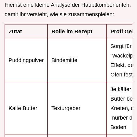
Hier ist eine kleine Analyse der Hauptkomponenten,
damit ihr versteht, wie sie zusammenspielen:
Zutat
Rolle im Rezept
Profi Geh
Sorgt für 
"Wackelpu
Puddingpulver
Bindemittel
Effekt, der
Ofen fest 
Je kälter d
Butter bei
Kalte Butter
Texturgeber
Kneten, de
mürber de
Boden