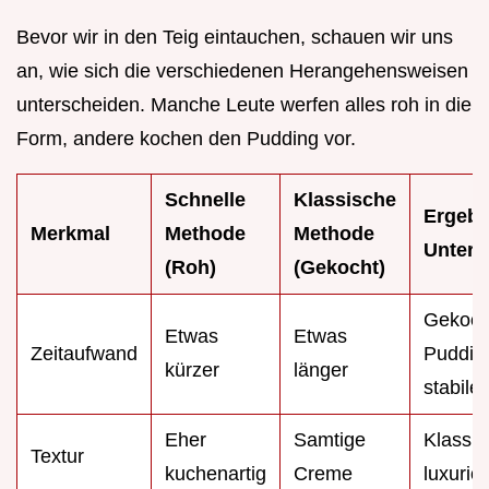
Bevor wir in den Teig eintauchen, schauen wir uns
an, wie sich die verschiedenen Herangehensweisen
unterscheiden. Manche Leute werfen alles roh in die
Form, andere kochen den Pudding vor.
Schnelle
Klassische
Ergebn
Merkmal
Methode
Methode
Unters
(Roh)
(Gekocht)
Gekoch
Etwas
Etwas
Zeitaufwand
Pudding
kürzer
länger
stabiler
Eher
Samtige
Klassik
Textur
kuchenartig
Creme
luxuriö