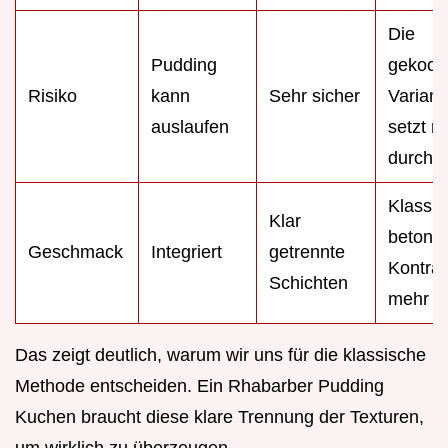
Die
Pudding
gekoch
Risiko
kann
Sehr sicher
Variant
auslaufen
setzt ni
durch
Klassik
Klar
betont 
Geschmack
Integriert
getrennte
Kontras
Schichten
mehr
Das zeigt deutlich, warum wir uns für die klassische
Methode entscheiden. Ein Rhabarber Pudding
Kuchen braucht diese klare Trennung der Texturen,
um wirklich zu überzeugen.