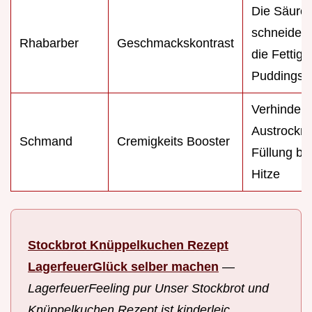
Die Säure
schneidet 
Rhabarber
Geschmackskontrast
die Fettigk
Puddings
Verhindert
Austrockn
Schmand
Cremigkeits Booster
Füllung be
Hitze
Stockbrot Knüppelkuchen Rezept
LagerfeuerGlück selber machen
—
LagerfeuerFeeling pur Unser Stockbrot und
Knüppelkuchen Rezept ist kinderleic...