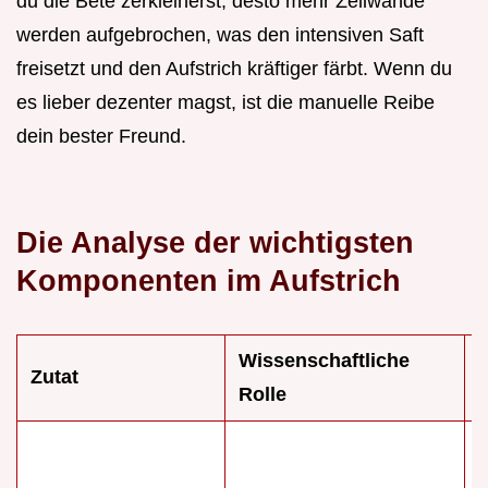
du die Bete zerkleinerst, desto mehr Zellwände
werden aufgebrochen, was den intensiven Saft
freisetzt und den Aufstrich kräftiger färbt. Wenn du
es lieber dezenter magst, ist die manuelle Reibe
dein bester Freund.
Die Analyse der wichtigsten
Komponenten im Aufstrich
Wissenschaftliche
Zutat
Rolle
V