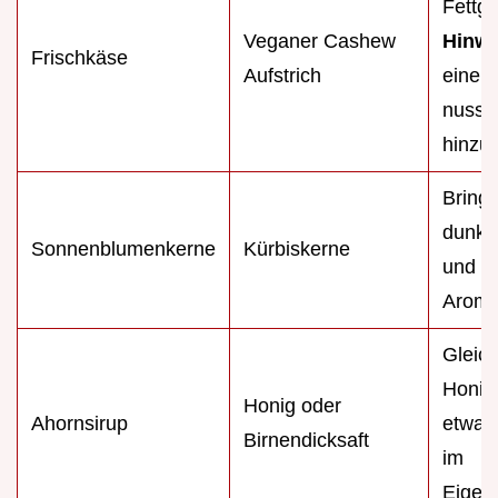
Fettge
Veganer Cashew
Hinwe
Frischkäse
Aufstrich
eine l
nussi
hinzu.
Bring
dunkl
Sonnenblumenkerne
Kürbiskerne
und kr
Aroma
Gleich
Honig 
Honig oder
Ahornsirup
etwas
Birnendicksaft
im
Eigen