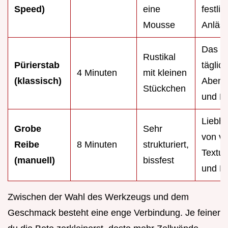
Speed)
eine
festlic
Mousse
Anläs
Das
Rustikal
Pürierstab
täglic
4 Minuten
mit kleinen
(klassisch)
Abend
Stückchen
und D
Liebh
Grobe
Sehr
von vi
Reibe
8 Minuten
strukturiert,
Textur
(manuell)
bissfest
und Bi
Zwischen der Wahl des Werkzeugs und dem
Geschmack besteht eine enge Verbindung. Je feiner