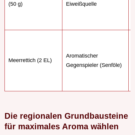
(50 g)
Eiweißquelle
a
T
I
D
Aromatischer
Meerrettich (2 EL)
Gegenspieler (Senföle)
v
K
z
Die regionalen Grundbausteine
für maximales Aroma wählen