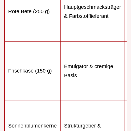
Hauptgeschmacksträger
s
Rote Bete (250 g)
& Farbstofflieferant
O
K
N
Emulgator & cremige
F
Frischkäse (150 g)
Basis
M
a
E
R
Sonnenblumenkerne
Strukturgeber &
S