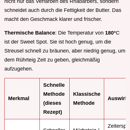
nicht nur das Verfärben des Rhabarbers, sondern
schneidet auch durch die Fettigkeit der Butter. Das
macht den Geschmack klarer und frischer.
Thermische Balance
: Die Temperatur von
180°
C
ist der Sweet Spot. Sie ist hoch genug, um die
Streusel schnell zu bräunen, aber niedrig genug, um
dem Rührteig Zeit zu geben, gleichmäßig
aufzugehen.
Schnelle
Methode
Klassische
Merkmal
Auswirk
(dieses
Methode
Rezept)
Zeiterspa