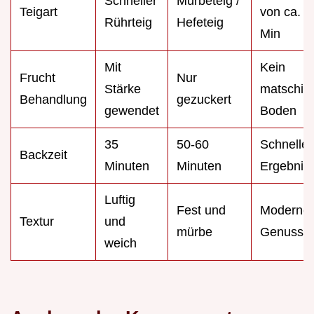
Schneller
Mürbeteig /
Teigart
von ca. 4
Rührteig
Hefeteig
Min
Mit
Kein
Frucht
Nur
Stärke
matschig
Behandlung
gezuckert
gewendet
Boden
35
50-60
Schneller
Backzeit
Minuten
Minuten
Ergebnis
Luftig
Fest und
Moderner
Textur
und
mürbe
Genuss
weich