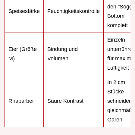
den "Soggy
Speisestärke
Feuchtigkeitskontrolle
Bottom"
komplett
Einzeln
Eier (Größe
Bindung und
unterrühre
M)
Volumen
für maxima
Luftigkeit
In 2 cm
Stücke
Rhabarber
Säure Kontrast
schneiden f
gleichmäßi
Garen